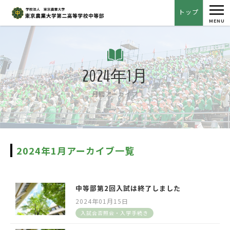
tog
トップ
nav
MENU
2024年1月
月間アーカイブ
2024年1月アーカイブ一覧
中等部第2回入試は終了しました
2024年01月15日
入試合否照会・入学手続き