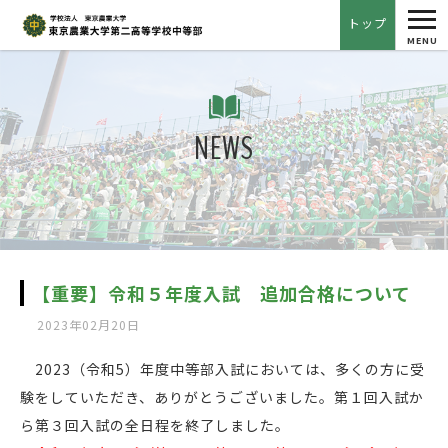
tog
トップ
nav
MENU
NEWS
【重要】令和５年度入試 追加合格について
2023年02月20日
2023（令和5）年度中等部入試においては、多くの方に受
験をしていただき、ありがとうございました。第１回入試か
ら第３回入試の全日程を終了しました。