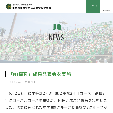
tog
トップ
nav
MENU
NEWS
「NI探究」成果発表会を実施
2025年06月07日
6月2日(月)に中等部2・3年生と高校2年Ⅲコース，高校3
年グローバルコースの生徒が、NI探究成果発表会を実施しま
した。代表に選ばれた中学生9グループと高校の3グループが