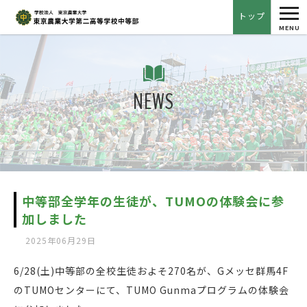
tog
トップ
nav
MENU
NEWS
中等部全学年の生徒が、TUMOの体験会に参
加しました
2025年06月29日
6/28(土)中等部の全校生徒およそ270名が、Gメッセ群馬4F
のTUMOセンターにて、TUMO Gunmaプログラムの体験会