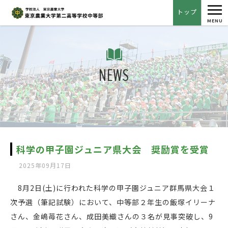
tog
トップ
nav
MENU
NEWS
科学の甲子園ジュニア県大会 奨励賞を受賞
2025年09月17日
8月2日(土)に行われた科学の甲子園ジュニア群馬県大会１
次予選（筆記試験）において、中等部２年生の飯塚イリーナ
さん、金嶋苺花さん、成田美織さんの３名が見事突破し、9