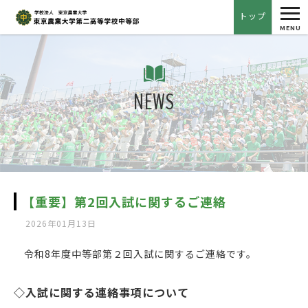
tog
トップ
nav
MENU
NEWS
【重要】第2回入試に関するご連絡
2026年01月13日
令和8年度中等部第２回入試に関するご連絡です。
◇入試に関する連絡事項について