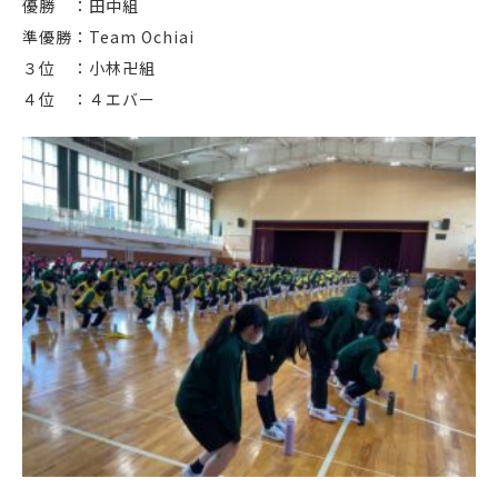
優勝 ：田中組
準優勝：Team Ochiai
３位 ：小林卍組
４位 ：４エバー