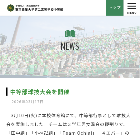
tog
トップ
nav
MENU
NEWS
中等部球技大会を開催
2026年03月17日
3月10日(火)に本校体育館にて、中等部行事として球技大
会を実施しました。チームは３学年男女混合の縦割りで、
「田中組」「小林卍組」「Team Ochiai」「４エバー」の