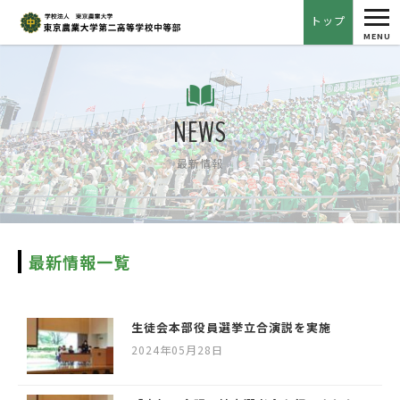
tog
トップ
nav
MENU
NEWS
最新情報
最新情報一覧
生徒会本部役員選挙立合演説を実施
2024年05月28日